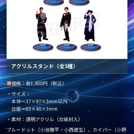
アクリルスタンド（全5種）
■
価格：各1,400円（税込）
・サイズ：
本体＝37×97×3mm以内
台座＝65×40×3mm
・素材：透明アクリル（台紙封入）
ブルードット（小池徹平・小西遼生）、カイパー（小野