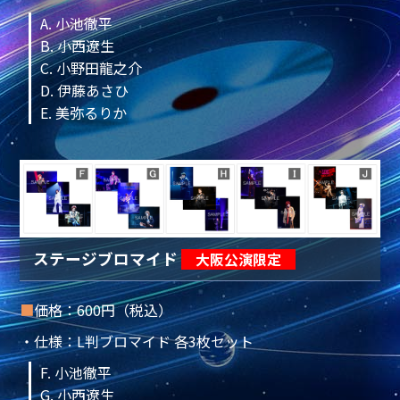
A. 小池徹平
B. 小西遼生
C. 小野田龍之介
D. 伊藤あさひ
E. 美弥るりか
ステージブロマイド
大阪公演限定
■
価格：600円（税込）
・仕様：L判ブロマイド 各3枚セット
F. 小池徹平
G. 小西遼生