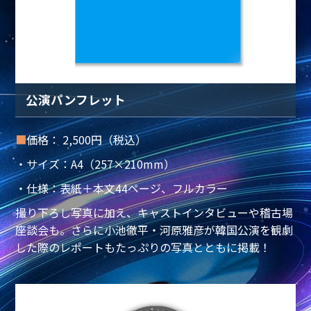
公演パンフレット
■
価格： 2,500円（税込）
・サイズ：A4（257×210mm）
・仕様：表紙＋本文44ページ、フルカラー
撮り下ろし写真に加え、キャストインタビューや稽古場
座談会も。さらに小池徹平・河原雅彦が韓国公演を観劇
した際のレポートもたっぷりの写真とともに掲載！